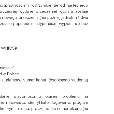
nosprawnościami wstrzymuje się od następnego
wcześniej wydane orzeczenie) wypłata zostaje
a nowego orzeczenia (nie później jednak niż dwa
 zdaniu poprzednim, stypendium wypłaca się bez
ie WNIOSKI
nicznie”
d w Polsce.
 studentów. Numer konta (osobistego studenta)
słanie wiadomości z opisem problemu na
ię i nazwisko, identyfikator logowania, program
onkretnym miejscu, proszę podać numer ekranu (na