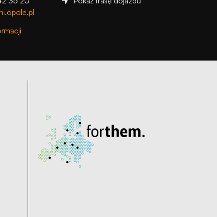
42 35 20
Pokaż trasę dojazdu
i.opole.pl
ormacji