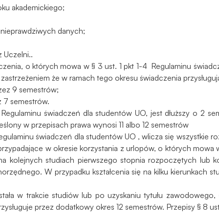
podczas
 roku akademickiego;
odwiedzania naszej
strony, zwiększasz
e nieprawdziwych danych;
szansę na
zobaczenie
 Uczelni..
spersonalizowanych
dczenia, o których mowa w § 3 ust. 1 pkt 1-4 Regulaminu świad
treści i ofert.
z zastrzeżeniem że w ramach tego okresu świadczenia przysługują
rzez 9 semestrów;
ez 7 semestrów.
Regulaminu świadczeń dla studentów UO, jest dłuższy o 2 seme
kreślony w przepisach prawa wynosi 11 albo 12 semestrów
Regulaminu świadczeń dla studentów UO , wlicza się wszystkie r
przypadające w okresie korzystania z urlopów, o których mowa w 
na kolejnych studiach pierwszego stopnia rozpoczętych lub 
norzędnego. W przypadku kształcenia się na kilku kierunkach 
ała w trakcie studiów lub po uzyskaniu tytułu zawodowego, 
ysługuje przez dodatkowy okres 12 semestrów. Przepisy § 8 ust. 