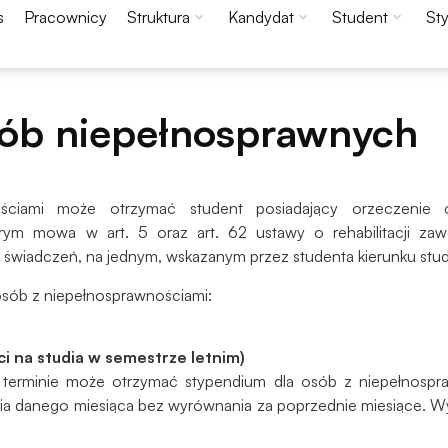
s
Pracownicy
Struktura
Kandydat
Student
St
sób niepełnosprawnych
ściami może otrzymać student posiadający orzeczenie o
rym mowa w art. 5 oraz art. 62 ustawy o rehabilitacji zaw
h świadczeń, na jednym, wskazanym przez studenta kierunku stu
osób z niepełnosprawnościami:
Konieczne
ci na studia w semestrze letnim)
Te pliki cookie
erminie może otrzymać stypendium dla osób z niepełnosprawn
nie są
ia danego miesiąca bez wyrównania za poprzednie miesiące. W
opcjonalne. Są
one potrzebne