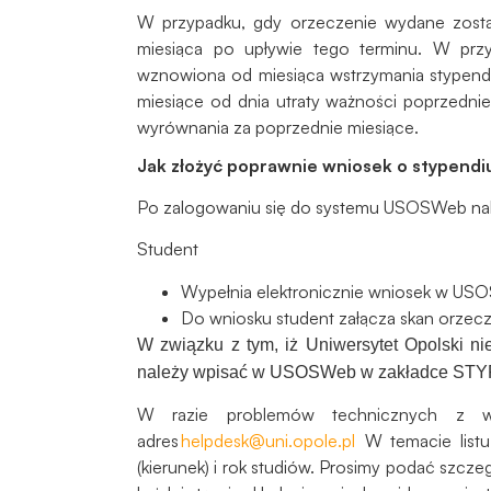
W przypadku, gdy orzeczenie wydane został
miesiąca po upływie tego terminu. W przy
wznowiona od miesiąca wstrzymania stypendiu
miesiące od dnia utraty ważności poprzedni
wyrównania za poprzednie miesiące.
Jak złożyć poprawnie wniosek o stypendi
Po zalogowaniu się do systemu USOSWeb na
Student
Wypełnia elektronicznie wniosek w USOS-
Do wniosku student załącza skan orzecz
W związku z tym, iż Uniwersytet Opolski n
należy wpisać w USOSWeb w zakładce ST
W razie problemów technicznych z w
adres
helpdesk@uni.opole.pl
W temacie listu
(kierunek) i rok studiów. Prosimy podać szcz