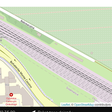
, ©
contributors
Leaflet
OpenStreetMap