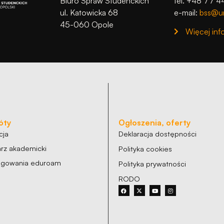
Biuro Spraw Studenckich
tel. +48 77 4
ul. Katowicka 68
e-mail:
bss@un
45-060 Opole
Więcej inf
óty
Ogłoszenia, oferty
cja
Deklaracja dostępności
rz akademicki
Polityka cookies
logowania eduroam
Polityka prywatności
RODO