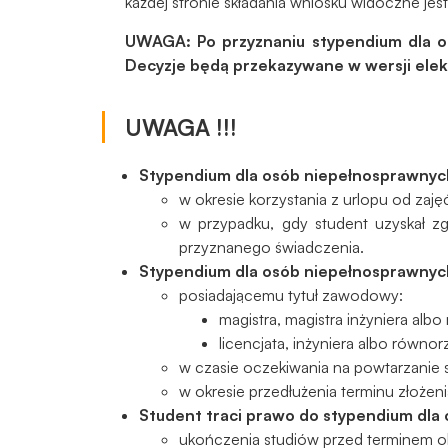
każdej stronie składania wniosku widoczne jes
UWAGA: Po przyznaniu stypendium dla os
Decyzje będą przekazywane w wersji ele
UWAGA !!!
Stypendium dla osób niepełnosprawnych
w okresie korzystania z urlopu od zaję
w przypadku, gdy student uzyskał zg
przyznanego świadczenia.
Stypendium dla osób niepełnosprawnych
posiadającemu tytuł zawodowy:
magistra, magistra inżyniera alb
licencjata, inżyniera albo równo
w czasie oczekiwania na powtarzanie 
w okresie przedłużenia terminu złoż
Student traci prawo do stypendium dla
ukończenia studiów przed terminem ok