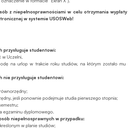
t oznaczenie w formacie “Ekran X”).
Aby nasza
strona
ób z niepełnosprawnościami w celu otrzymania wypłaty 
internetowa
ktronicznej w systemie USOSWeb!
działała jak
najlepiej
podczas
twojego
przejścia na nią.
 przysługuje studentowi:
Jeśli odrzucisz
ć w Uczelni,
te pliki cookie,
odę na urlop w trakcie roku studiów, na którym zostało mu 
niektóre funkcje
znikną ze strony
 nie przysługuje studentowi:
internetowej.
o równorzędny;
Marketing
rzędny, jeśli ponownie podejmuje studia pierwszego stopnia;
Udostępniając
semestru;
swoje
enia egzaminu dyplomowego.
zainteresowania i
 osób niepełnosprawnych w przypadku:
zachowania
reślonym w planie studiów;