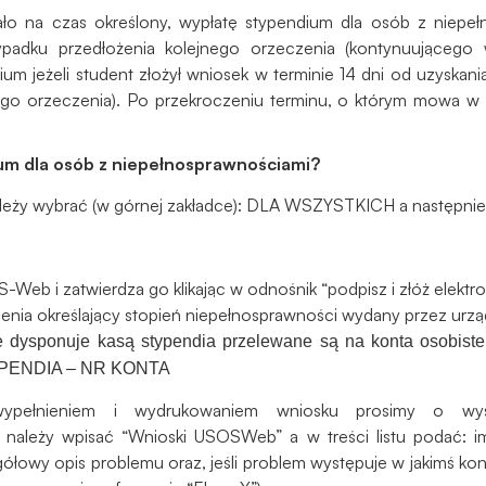
do
o na czas określony, wypłatę stypendium dla osób z niepeł
funkcjonowania
padku przedłożenia kolejnego orzeczenia (kontynuującego 
strony
m jeżeli student złożył wniosek w terminie 14 dni od uzyskani
internetowej.
ego orzeczenia). Po przekroczeniu terminu, o którym mowa w
Statystyka
um dla osób z niepełnosprawnościami?
Abyśmy mogli
poprawić
leży wybrać (w górnej zakładce): DLA WSZYSTKICH a następn
funkcjonalność
i strukturę
strony
Web i zatwierdza go klikając w odnośnik “podpisz i złóż elektro
internetowej,
enia określający stopień niepełnosprawności wydany przez urzą
na podstawie
ie dysponuje kasą stypendia przelewane są na konta osobiste
tego, jak
strona jest
YPENDIA – NR KONTA
używana.
ypełnieniem i wydrukowaniem wniosku prosimy o wy
 należy wpisać “Wnioski USOSWeb” a w treści listu podać: im
egółowy opis problemu oraz, jeśli problem występuje w jakimś k
Doświadczenie