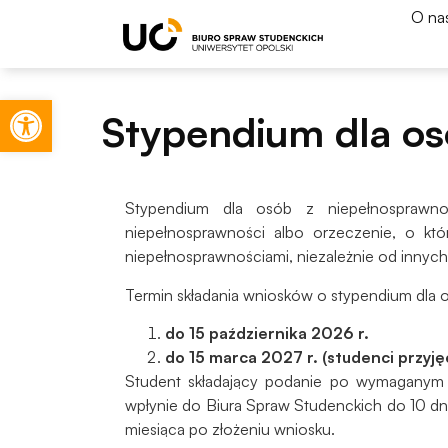
O na
Otwórz pasek narzędzi
Stypendium dla o
Stypendium dla osób z niepełnosprawno
niepełnosprawności albo orzeczenie, o któ
niepełnosprawnościami, niezależnie od innyc
Termin składania wniosków o stypendium dla 
do 15 października 2026 r.
do 15 marca 2027 r. (studenci przyję
Student składający podanie po wymaganym t
wpłynie do Biura Spraw Studenckich do 10 dn
miesiąca po złożeniu wniosku.