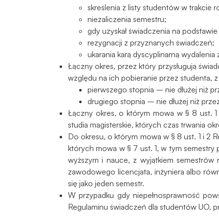
skreślenia z listy studentów w trakcie
niezaliczenia semestru;
gdy uzyskał świadczenia na podstawi
rezygnacji z przyznanych świadczeń;
ukarania karą dyscyplinarną wydalenia z
Łączny okres, przez który przysługują świa
względu na ich pobieranie przez studenta, 
pierwszego stopnia – nie dłużej niż p
drugiego stopnia – nie dłużej niż prz
Łączny okres, o którym mowa w § 8 ust. 1 
studia magisterskie, których czas trwania o
Do okresu, o którym mowa w § 8 ust. 1 i 2 
których mowa w § 7 ust. 1, w tym semestry 
wyższym i nauce, z wyjątkiem semestrów 
zawodowego licencjata, inżyniera albo rów
się jako jeden semestr.
W przypadku gdy niepełnosprawność powst
Regulaminu świadczeń dla studentów UO, prz