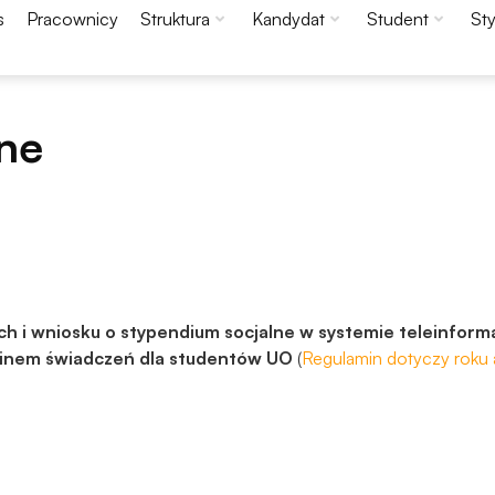
s
Pracownicy
Struktura
Kandydat
Student
St
ne
h i wniosku o stypendium socjalne w systemie teleinfor
minem świadczeń dla studentów UO
(
Regulamin dotyczy roku
Konieczne
Te pliki cookie
nie są
opcjonalne. Są
one potrzebne