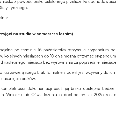
niosku z powodu braku ustalonego przelicznika dochodowości 
Aby nasza
strona
tatystycznego.
internetowa
alne:
działała jak
najlepiej
podczas
rzyjęci na studia w semestrze letnim)
twojego
przejścia na nią.
Jeśli odrzucisz
ocjalne po terminie 15 października otrzymuje stypendium o
te pliki cookie,
 w kolejnych miesiącach do 10 dnia można otrzymać stypendium 
niektóre funkcje
od następnego miesiąca bez wyrównania za poprzednie miesiące
znikną ze strony
internetowej.
 lub zawierającego braki formalne student jest wzywany do ich
nieusunięcia braków.
Marketing
, kompletności dokumentacji bądź jej braku dostępna będzi
Udostępniając
h Wniosku lub Oświadczeniu o dochodach za 2025 rok ora
swoje
zainteresowania i
zachowania