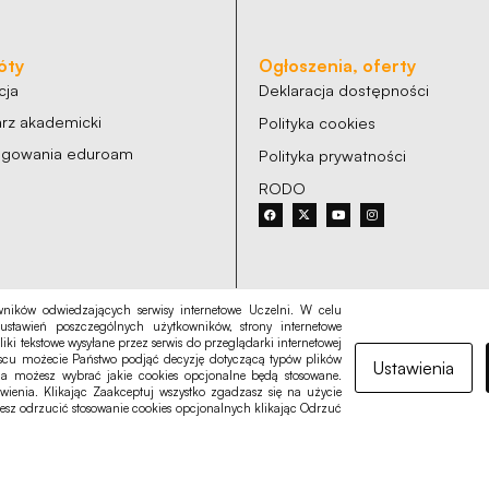
óty
Ogłoszenia, oferty
cja
Deklaracja dostępności
rz akademicki
Polityka cookies
logowania eduroam
Polityka prywatności
RODO
ników odwiedzających serwisy internetowe Uczelni. W celu
ustawień poszczególnych użytkowników, strony internetowe
liki tekstowe wysyłane przez serwis do przeglądarki internetowej
jscu możecie Państwo podjąć decyzję dotyczącą typów plików
Ustawienia
nia możesz wybrać jakie cookies opcjonalne będą stosowane.
ia. Klikając Zaakceptuj wszystko zgadzasz się na użycie
esz odrzucić stosowanie cookies opcjonalnych klikając Odrzuć