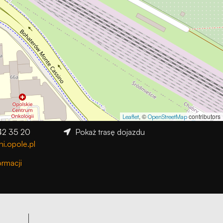
, ©
contributors
Leaflet
OpenStreetMap
42 35 20
Pokaż trasę dojazdu
i.opole.pl
ormacji