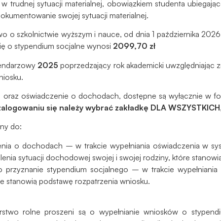
do
w trudnej sytuacji materialnej, obowiązkiem studenta ubiegają
funkcjonowania
okumentowanie swojej sytuacji materialnej.
strony
awo o szkolnictwie wyższym i nauce, od dnia 1 października 2
internetowej.
się o stypendium socjalne wynosi
2099,70 zł
alendarzowy
2025
poprzedzający rok akademicki uwzględniając zm
Statystyka
niosku.
Abyśmy mogli
poprawić
 oraz oświadczenie o dochodach, dostępne są wyłącznie w for
funkcjonalność
zalogowaniu się należy wybrać zakładkę DLA WSZYSTKICH
i strukturę
strony
ny do:
internetowej,
czenia o dochodach – w trakcie wypełniania oświadczenia w s
na podstawie
tego, jak
alenia sytuacji dochodowej swojej i swojej rodziny, które stanow
strona jest
u o przyznanie stypendium socjalnego – w trakcie wypełniani
używana.
re stanowią podstawę rozpatrzenia wniosku.
rstwo rolne proszeni są o wypełnianie wniosków o stypendi
Doświadczenie