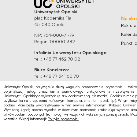
Uniwersytet Opolski
plac Kopernika 11a
Na skr
45-040 Opole
Rekruta
Kalenda
NIP: 754-000-71-79
Regon: 000001382
Punkt 
Infolinia Uniwersytetu Opolskiego:
tel.: +48 77 452 70 02
Biuro Kanclerza:
tel.: +48 77 541 60 70
sekretariat@uni.opole.pl
Uniwersytet Opolski przywiązuje dużą wagę do poszanowania prywatności użytkow
optymalizacji usług, umożliwienia prawidłowego funkcjonowania i zapisywania 
Uniwersytetu Opolskiego wykorzystują tzw. cookies (z ang. ciasteczka). Cookies to małe p
użytkownika na urządzeniu końcowym (komputer, smartfon, tablet, itp.). W tym mie
cookies, które będą wykorzystywane w tym serwisie internetowym. Klikając Ustawie
Wyrażoną zgodę można wycofać w dowolnym momencie zmieniając wybrane ustawien
plików cookie i podobnych technologii we wszystkich wskazanych poniżej celach. Moż
wszystkie. Więcej informacji:
Polityka prywatności