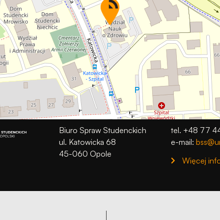
Biuro Spraw Studenckich
tel. +48 77 4
ul. Katowicka 68
e-mail:
bss@un
45-060 Opole
Więcej inf