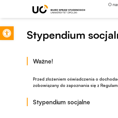
O na
Otwórz pasek narzędzi
Stypendium socjal
Ważne!
Przed złożeniem oświadczenia o dochodac
zobowiązany do zapoznania się z Regula
Stypendium socjalne