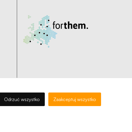
Odrzuć wszystko
Zaakceptuj wszystko
carefully created by
Uniwersytet Opolski