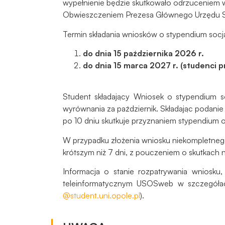
wypełnienie będzie skutkowało odrzuceniem w
Obwieszczeniem Prezesa Głównego Urzędu S
Termin składania wniosków o stypendium socj
do dnia 15 października 2026 r.
do dnia 15 marca 2027 r. (studenci p
Student składający Wniosek o stypendium s
wyrównania za październik. Składając podanie
po 10 dniu skutkuje przyznaniem stypendium 
W przypadku złożenia wniosku niekompletnego
krótszym niż 7 dni, z pouczeniem o skutkach 
Informacja o stanie rozpatrywania wniosku
teleinformatycznym USOSweb w szczegółac
@student.uni.opole.pl
).