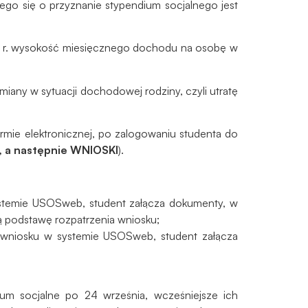
cego się o przyznanie stypendium socjalnego jest
026 r. wysokość miesięcznego dochodu na osobę w
iany w sytuacji dochodowej rodziny, czyli utratę
mie elektronicznej, po zalogowaniu studenta do
, a następnie WNIOSKI
).
ystemie USOSweb, student załącza dokumenty, w
ią podstawę rozpatrzenia wniosku;
a wniosku w systemie USOSweb, student załącza
um socjalne po 24 września, wcześniejsze ich