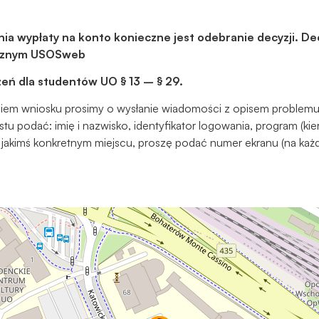
podczas
odwiedzania naszej
strony, zwiększasz
ia wypłaty na konto konieczne jest odebranie decyzji. D
szansę na
tycznym USOSweb
zobaczenie
eń dla studentów UO § 13 – § 29.
spersonalizowanych
treści i ofert.
iem wniosku prosimy o wysłanie wiadomości z opisem problemu
stu podać: imię i nazwisko, identyfikator logowania, program (k
 jakimś konkretnym miejscu, proszę podać numer ekranu (na każd